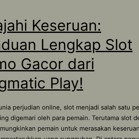
ajahi Keseruan:
duan Lengkap Slot
o Gacor dari
gmatic Play!
nia perjudian online, slot menjadi salah satu 
ing digemari oleh para pemain. Terutama slot 
mungkinkan pemain untuk merasakan keseruan