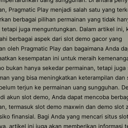
empertaruhkan uang sungguhan. Di antara peny
n, Pragmatic Play menjadi salah satu yang ter
kan berbagai pilihan permainan yang tidak han
 tetapi juga menguntungkan. Dalam artikel ini, 
ahi berbagai aspek dari slot demo gacor yang
kan oleh Pragmatic Play dan bagaimana Anda da
atkan kesempatan ini untuk meraih kemenanga
o bukan hanya sekedar permainan, tetapi juga
an yang bisa meningkatkan keterampilan dan s
belum terjun ke permainan uang sungguhan. D
di akun slot demo, Anda dapat mencoba berbag
an, termasuk slot demo maxwin dan demo slot 
siko finansial. Bagi Anda yang mencari situs slo
ya, artikel ini juga akan memberikan informasi 