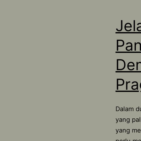
Jel
Pan
Dem
Pra
Dalam du
yang pal
yang me