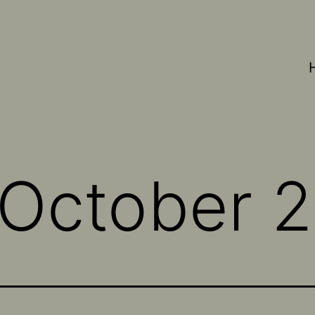
October 